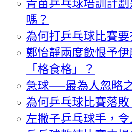
青苗乒乓球培訓計劃
嗎？
為何打乒乓球比賽要
鄭怡靜兩度飲恨予伊
「格食格」？
急球──最為人忽略
為何乒乓球比賽落敗
左撇子乒乓球手，令