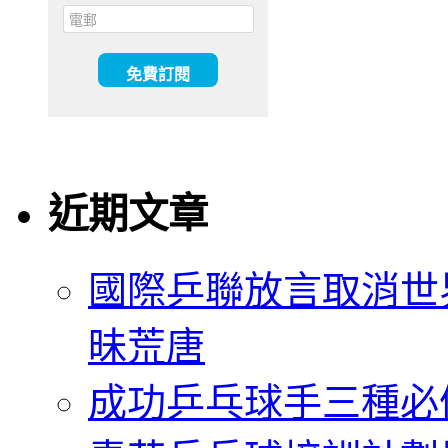
近期文章
國際乒聯放言取消世
昧荒唐
成功乒乓球手三種必