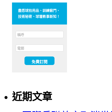
盡悉球拍用品、訓練竅門、
技術秘密、球壇軼事新知！
近期文章