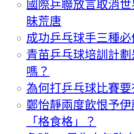
國際乒聯放言取消世
昧荒唐
成功乒乓球手三種必
青苗乒乓球培訓計劃
嗎？
為何打乒乓球比賽要
鄭怡靜兩度飲恨予伊
「格食格」？