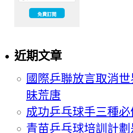
近期文章
國際乒聯放言取消世
昧荒唐
成功乒乓球手三種必
青苗乒乓球培訓計劃