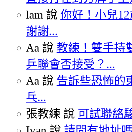
lam 說
你好！小兒1
謝謝...
Aa 說
教練！雙手持雙
乒聯會否接受？...
Aa 說
告訴些恐怖的東
乓...
張教練 說
可試聯絡駿
Ivan 說
請問有地址嗎