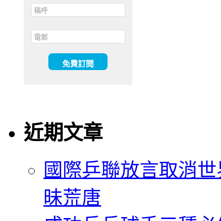
近期文章
國際乒聯放言取消世
昧荒唐