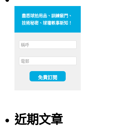
盡悉球拍用品、訓練竅門、
技術秘密、球壇軼事新知！
近期文章