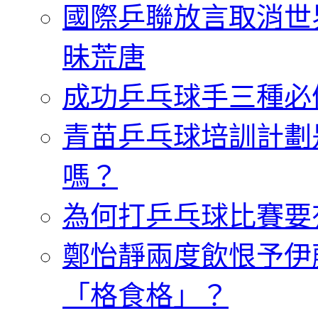
國際乒聯放言取消世
昧荒唐
成功乒乓球手三種必
青苗乒乓球培訓計劃
嗎？
為何打乒乓球比賽要
鄭怡靜兩度飲恨予伊
「格食格」？