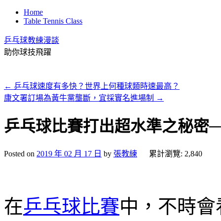
Home
Table Tennis Class
乒乓球教練漫談
助你球技飛躍
←
乒乓球速度有多快？世界上何種球類時速最高？
康文署訂場為黃牛黨壟斷，宜採實名進場制
→
乒乓球比賽打出超水準之秘密─
Posted on
2019 年 02 月 17 日
by
張教練
累計瀏覽: 2,840
在
乒乓球比賽
中，不時會