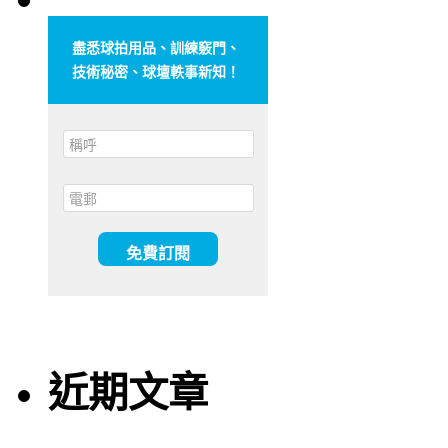
盡悉球拍用品、訓練竅門、
技術秘密、球壇軼事新知！
近期文章