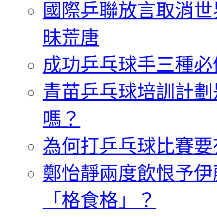
國際乒聯放言取消世
昧荒唐
成功乒乓球手三種必
青苗乒乓球培訓計劃
嗎？
為何打乒乓球比賽要
鄭怡靜兩度飲恨予伊
「格食格」？