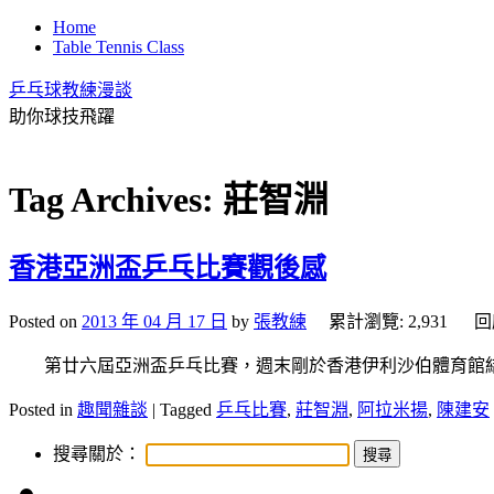
Home
Table Tennis Class
乒乓球教練漫談
助你球技飛躍
Tag Archives:
莊智淵
香港亞洲盃乒乓比賽觀後感
Posted on
2013 年 04 月 17 日
by
張教練
累計瀏覽: 2,931 回
第廿六屆亞洲盃乒乓比賽，週末剛於香港伊利沙伯體育館結
Posted in
趣聞雜談
|
Tagged
乒乓比賽
,
莊智淵
,
阿拉米揚
,
陳建安
搜尋關於：