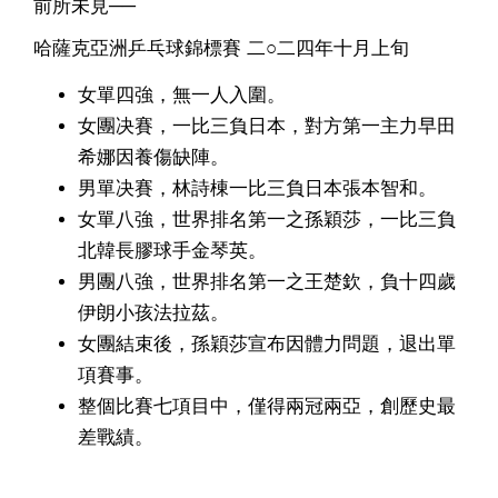
前所未見──
哈薩克亞洲乒乓球錦標賽 二○二四年十月上旬
女單四強，無一人入圍。
女團决賽，一比三負日本，對方第一主力早田
希娜因養傷缺陣。
男單决賽，林詩棟一比三負日本張本智和。
女單八強，世界排名第一之孫穎莎，一比三負
北韓長膠球手金琴英。
男團八強，世界排名第一之王楚欽，負十四歲
伊朗小孩法拉茲。
女團結束後，孫穎莎宣布因體力問題，退出單
項賽事。
整個比賽七項目中，僅得兩冠兩亞，創歷史最
差戰績。