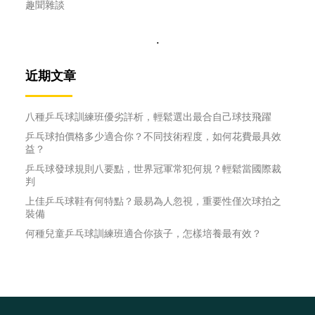
趣聞雜談
.
近期文章
八種乒乓球訓練班優劣詳析，輕鬆選出最合自己球技飛躍
乒乓球拍價格多少適合你？不同技術程度，如何花費最具效
益？
乒乓球發球規則八要點，世界冠軍常犯何規？輕鬆當國際裁
判
上佳乒乓球鞋有何特點？最易為人忽視，重要性僅次球拍之
裝備
何種兒童乒乓球訓練班適合你孩子，怎樣培養最有效？