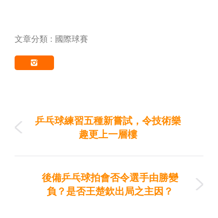
文章分類 : 國際球賽
乒乓球練習五種新嘗試，令技術樂
趣更上一層樓
後備乒乓球拍會否令選手由勝變
負？是否王楚欽出局之主因？