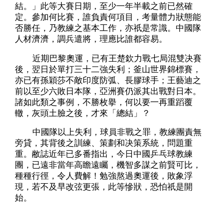
結。」此等大賽日期，至少一年半載之前已然確
定。參加何比賽，誰負責何項目，考量體力狀態能
否勝任，乃教練之基本工作，亦祇是常識。中國隊
人材濟濟，調兵遣將，理應比誰都容易。
近期巴黎奧運，已有王楚欽力戰七局混雙决賽
後，翌日於單打三十二強失利；釜山世界錦標賽，
亦已有孫穎莎不敵印度防弧、長膠球手；王藝迪之
前以至少六敗日本隊，亞洲賽仍派其出戰對日本。
諸如此類之事例，不勝枚擧，何以要一再重蹈覆
轍，灰頭土臉之後，才來「總結」？
中國隊以上失利，球員非戰之罪，教練團責無
旁貸，其背後之訓練、策劃和决策系統，問題重
重。敝誌近年已多番指出，今日中國乒乓球教練
團，已遠非當年高瞻遠矚，機智多謀之前賢可比，
種種行徑，令人費解！勉強熬過奧運後，敗象浮
現，若不及早改弦更張，此等慘狀，恐怕祇是開
始。