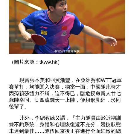
（圖片來源：tkww.hk）
現當張本美和羽翼漸豐，在亞洲賽和WTT冠軍
賽單打，均能闖入决賽，獨當一面，中國隊此時才
因孫穎莎體力不勝，迫不得已，臨危授命新人廿七
歲陣幸同、廿四歲錢天一上陣，便相形見絀，形同
後輩了。
此外，李總教練又謂，「主力隊員由於近期訓
練不夠系統，身體和心理恢復還不充分，競技狀態
未達到最佳……隊伍回京後正在進行全面細緻的總