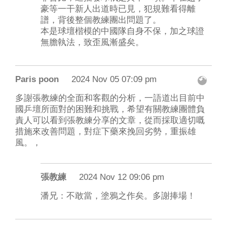
豪等一干新人出道時已見，犯規難看得離
譜，背後整個教練團出問題了。
本是球壇楷模的中國隊自身不保，加之球證
無膽執法，致歪風漸盛矣。
Paris poon
2024 Nov 05 07:09 pm
↶
多謝張教練的全面和客觀的分析，一語道出目前中
國乒壇所面對的困難和挑戰，希望有關教練團體負
責人可以看到張教練分享的文章，從而採取適切嘅
措施來改善問題，對症下藥來挽回劣勢，重振雄
風。，
張教練
2024 Nov 12 09:06 pm
潘兄：不敢當，塗鴉之作矣。多謝捧場！