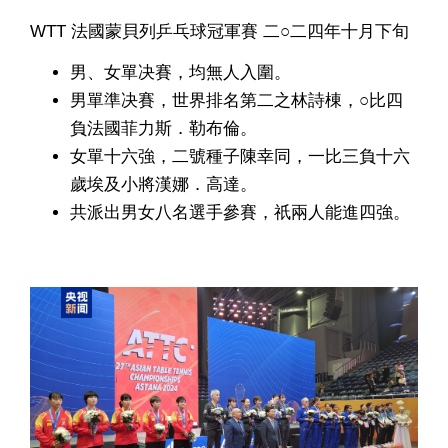
WTT 法國蒙貝列乒乓球冠軍賽 二○二四年十月下旬
男、女單决賽，均無人入圍。
男單準决賽，世界排名第二之林詩棟，○比四
負法國菲力斯．勒布倫。
女單十六強，二號種子陳幸同，一比三負十六
歲埃及小將漢娜．高達。
共派出男女八名選手參賽，祇兩人能進四強。