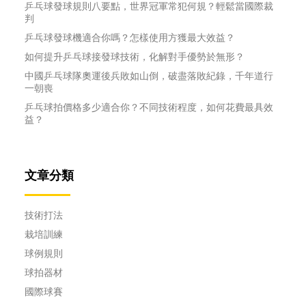
乒乓球發球規則八要點，世界冠軍常犯何規？輕鬆當國際裁
判
乒乓球發球機適合你嗎？怎樣使用方獲最大效益？
如何提升乒乓球接發球技術，化解對手優勢於無形？
中國乒乓球隊奧運後兵敗如山倒，破盡落敗紀錄，千年道行
一朝喪
乒乓球拍價格多少適合你？不同技術程度，如何花費最具效
益？
文章分類
技術打法
栽培訓練
球例規則
球拍器材
國際球賽