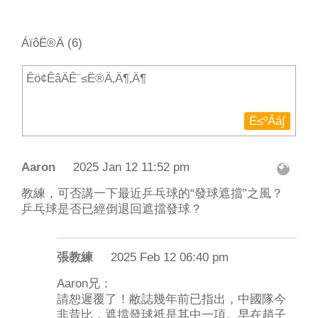
ÁïôË®Ä (6)
Aaron
2025 Jan 12 11:52 pm
↶
教練，可否講一下最近乒乓球的“發球遮擋”之風？
乒乓球是否已經倒退回遮擋發球？
張教練
2025 Feb 12 06:40 pm
Aaron兄：
請恕遲覆了！敝誌幾年前已指出，中國隊今
非昔比，遮擋發球祇是其中一項。早在趙子