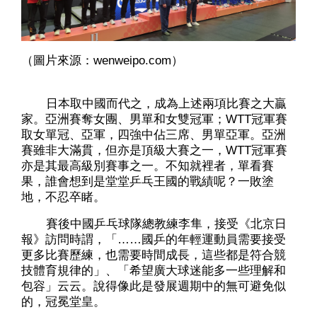
（圖片來源：wenweipo.com）
日本取中國而代之，成為上述兩項比賽之大贏
家。亞洲賽奪女團、男單和女雙冠軍；WTT冠軍賽
取女單冠、亞軍，四強中佔三席、男單亞軍。亞洲
賽雖非大滿貫，但亦是頂級大賽之一，WTT冠軍賽
亦是其最高級別賽事之一。不知就裡者，單看賽
果，誰會想到是堂堂乒乓王國的戰績呢？一敗塗
地，不忍卒睹。
賽後中國乒乓球隊總教練李隼，接受《北京日
報》訪問時謂，「……國乒的年輕運動員需要接受
更多比賽歷練，也需要時間成長，這些都是符合競
技體育規律的」、「希望廣大球迷能多一些理解和
包容」云云。說得像此是發展週期中的無可避免似
的，冠冕堂皇。