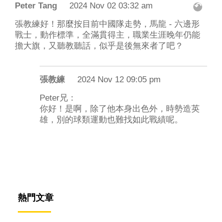
Peter Tang
2024 Nov 02 03:32 am
↶
張教練好！那麼按目前中國隊走勢，馬龍 - 六邊形
戰士，動作標準，全滿貫得主，職業生涯晚年仍能
擔大旗，又聽教聽話，似乎是後無來者了吧？
張教練
2024 Nov 12 09:05 pm
Peter兄：
你好！是啊，除了他本身出色外，時勢造英
雄，別的球類運動也難找如此戰績呢。
熱門文章