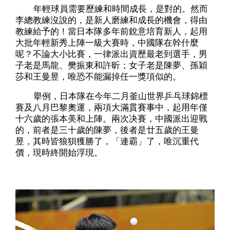
年輕球員需要歷練和時間成長，是對的。然而
李總教練沒說的，是新人磨練和成長的機會，得由
教練給予的！當日本隊多年前銳意培育新人，起用
大批年輕新秀上陣一級大賽時，中國隊在幹什麼
呢？不論大小比賽，一律派出資歷最老到選手，男
子老是馬龍、樊振東和許昕；女子老是陳夢、孫穎
莎和王曼昱，唯恐不能漏掉任一獎項似的。
擧例，日本隊在今年二月釜山世界乒乓球錦標
賽及八月巴黎奧運，兩項大滿貫賽事中，起用年僅
十六歲的張本美和上陣。兩次决賽，中國派出迎戰
的，前者是三十歲的陳夢，後者是廿五歲的王曼
昱，其時皆狼狽獲勝了，「連霸」了，唯沉重代
價，現時終開始浮現。