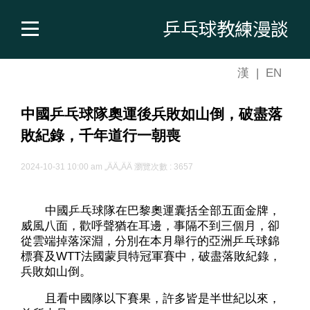
乒乓球教練漫談
漢
|
EN
中國乒乓球隊奧運後兵敗如山倒，破盡落
敗紀錄，千年道行一朝喪
2024-10-31 10:00 am
„ÄÄ„ÄÄ 瀏覽次數 : 3657
中國乒乓球隊在巴黎奧運囊括全部五面金牌，
威風八面，歡呼聲猶在耳邊，事隔不到三個月，卻
從雲端掉落深淵，分別在本月舉行的亞洲乒乓球錦
標賽及WTT法國蒙貝特冠軍賽中，破盡落敗紀錄，
兵敗如山倒。
且看中國隊以下賽果，許多皆是半世紀以來，